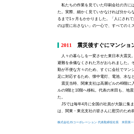
私たちの作業を見ていた印刷会社の方には
た。実際、細かく見ていかなければ分から
るまで1ヶ月もかかりました。「人にされて
のは世に出さない」の一心で、すべてのミス
2011
震災後すぐにマンション
人々の暮らしを一変させた東日本大震災。
避難を余儀なくされた方がおられました。
勤が不便な方々のため、すぐに会社でマン
足に対応するため、懐中電灯、電池、水な
震災当時、関東支社は高層ビルの49階に
ルの9階と10階へ移転。代表の米田も、地
た。
JSでは毎年4月に全国の社員が大阪に集
は、関東・東北支社の皆さんに慰労のため前
株式会社JSコーポレーション 代表取締役社長 米田英一