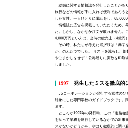
結婚に関する情報誌を発行したことがあり
旅行などの情報が手に入れば便利であろう
した女性。一人ひとりに電話をし、65,00
情報誌に広告を掲載していただくため、早
た。しかし、なかなか注文が取れません。こ
4,000万円といえば、当時の総売上（4億円
その時、私たちが考えた選択肢は「赤字を
か」のふたつでした。 リストを減らし、
やごまかしをせず「公称通りに実数を印刷す
しました。
1997
発生したミスを徹底的に調
JSコーポレーションが発行する媒体のひ
対象にした専門学校のガイドブックです。関
ます。
ところが1997年の発行時、この「進路徹
を払って業務を遂行しているなかでの出来
スがないかどうかを、やはり徹底的に調べ