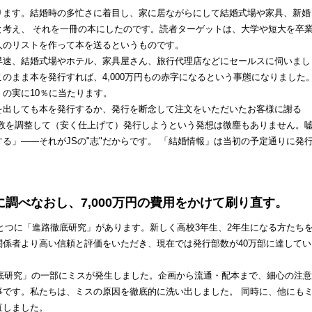
ます。結婚時の多忙さに着目し、家に居ながらにして結婚式場や家具、新婚
と考え、 それを一冊の本にしたのです。読者ターゲットは、大学や短大を卒
0人のリストを作って本を送るというものです。
速、結婚式場やホテル、家具屋さん、旅行代理店などにセールスに伺いまし
のまま本を発行すれば、4,000万円もの赤字になるという事態になりました
）の実に10％に当たります。
出しても本を発行するか、発行を断念して注文をいただいたお客様に謝る
部数を調整して（安く仕上げて）発行しようという発想は微塵もありません。
る」――それがJSの"志"だからです。 「結婚情報」は当初の予定通りに発
べなおし、7,000万円の費用をかけて刷り直す。
とつに「進路徹底研究」があります。新しく高校3年生、2年生になる方たち
係者より高い信頼と評価をいただき、現在では発行部数が40万部に達してい
底研究」の一部にミスが発生しました。企画から流通・配本まで、細心の注意
事です。私たちは、ミスの原因を徹底的に洗い出しました。 同時に、他にも
直しました。