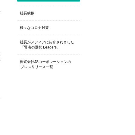
業
社長挨拶
様々なコロナ対策
。
社長がメディアに紹介されました
「賢者の選択 Leaders」
嘘
行
株式会社JSコーポレーションの
プレスリリース一覧
を
ミ