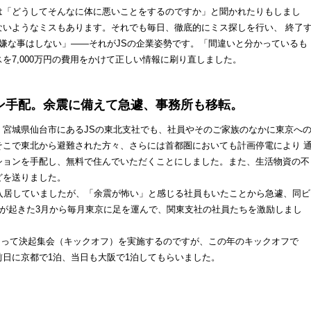
「どうしてそんなに体に悪いことをするのですか」と聞かれたりもしまし
ないようなミスもあります。それでも毎日、徹底的にミス探しを行い、 終了
嫌な事はしない」――それがJSの企業姿勢です。「間違いと分かっているも
を7,000万円の費用をかけて正しい情報に刷り直しました。
手配。余震に備えて急遽、事務所も移転。
宮城県仙台市にあるJSの東北支社でも、社員やそのご家族のなかに東京へ
そこで東北から避難された方々、さらには首都圏においても計画停電により 
ションを手配し、無料で住んでいただくことにしました。また、生活物資の不
どを送りました。
入居していましたが、「余震が怖い」と感じる社員もいたことから急遽、同ビ
震が起きた3月から毎月東京に足を運んで、関東支社の社員たちを激励しまし
まって決起集会（キックオフ）を実施するのですが、この年のキックオフで
日に京都で1泊、当日も大阪で1泊してもらいました。